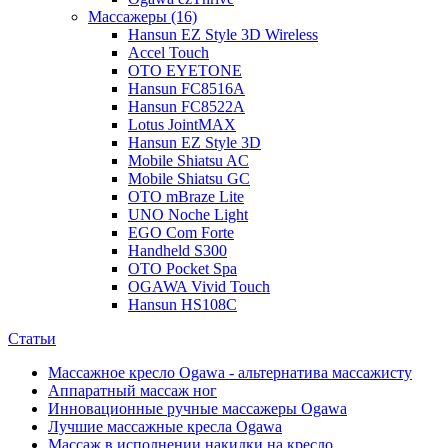
Массажеры (16)
Hansun EZ Style 3D Wireless
Accel Touch
OTO EYETONE
Hansun FC8516A
Hansun FC8522A
Lotus JointMAX
Hansun EZ Style 3D
Mobile Shiatsu AC
Mobile Shiatsu GC
OTO mBraze Lite
UNO Noche Light
EGO Com Forte
Handheld S300
OTO Pocket Spa
OGAWA Vivid Touch
Hansun HS108C
Статьи
Массажное кресло Ogawa - альтернатива массажисту
Аппаратный массаж ног
Инновационные ручные массажеры Ogawa
Лучшие массажные кресла Ogawa
Массаж в исполнении накидки на кресло