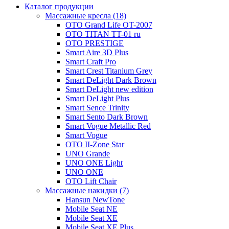
Каталог продукции
Массажные кресла (18)
OTO Grand Life OT-2007
OTO TITAN TT-01 ru
OTO PRESTIGE
Smart Aire 3D Plus
Smart Craft Pro
Smart Crest Titanium Grey
Smart DeLight Dark Brown
Smart DeLight new edition
Smart DeLight Plus
Smart Sence Trinity
Smart Sento Dark Brown
Smart Vogue Metallic Red
Smart Vogue
OTO II-Zone Star
UNO Grande
UNO ONE Light
UNO ONE
OTO Lift Chair
Массажные накидки (7)
Hansun NewTone
Mobile Seat NE
Mobile Seat XE
Mobile Seat XE Plus