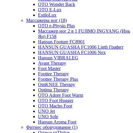
OTO Wonder Back
OTO E-Lux
EstiloLux
Массажеры ног (18)
OTO e-Physio Plus
Массажер ног 2 в 1 FUJIMO INGYANG (Инь
Ян) F158
Hansun Footure FC8901
HANSUN GUASHA FC1006 Ligth Графит
HANSUN GUASHA FC1006 Nex
Hansun VIBRALEG
Avant Therapy
Foot Master
Foottee Therapy
Foottee Therapy Plus
OmKNEE Therapy
Optima Therapy
OTO Adore Foot Warm
OTO Foot Hugger
OTO Macho Foot
UNO Jet
UNO Sole
Hansun Aroma Foot
Фитнес оборудование (1)
Ogawa ezThrive