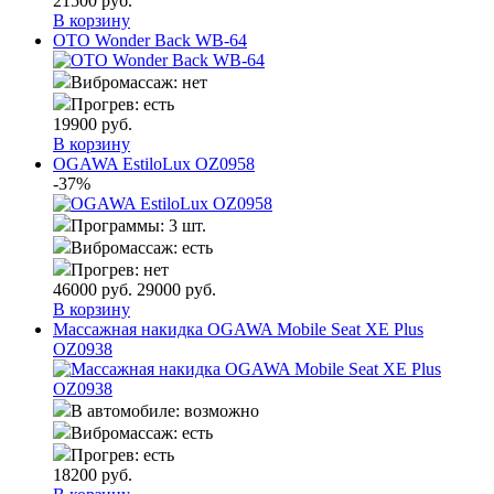
21500
руб.
В корзину
OTO Wonder Back WB-64
Вибромассаж:
нет
Прогрев:
есть
19900
руб.
В корзину
OGAWA EstiloLux OZ0958
-37%
Программы:
3 шт.
Вибромассаж:
есть
Прогрев:
нет
46000
руб.
29000
руб.
В корзину
Массажная накидка OGAWA Mobile Seat XE Plus
OZ0938
В автомобиле:
возможно
Вибромассаж:
есть
Прогрев:
есть
18200
руб.