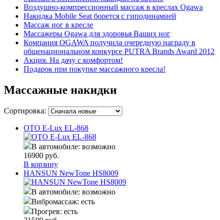
Воздушно-компрессионный массаж в креслах Ogawa
Накидка Mobile Seat борется с гиподинамией
Массаж ног в кресле
Массажеры Ogawa для здоровья Ваших ног
Компания OGAWA получила очередную награду в
общенациональном конкурсе PUTRA Brands Award 2012
Акция. На дачу с комфортом!
Подарок при покупке массажного кресла!
Массажные накидки
Сортировка:
OTO E-Lux EL-868
В автомобиле:
возможно
16900
руб.
В корзину
HANSUN NewTone HS8009
В автомобиле:
возможно
Вибромассаж:
есть
Прогрев:
есть