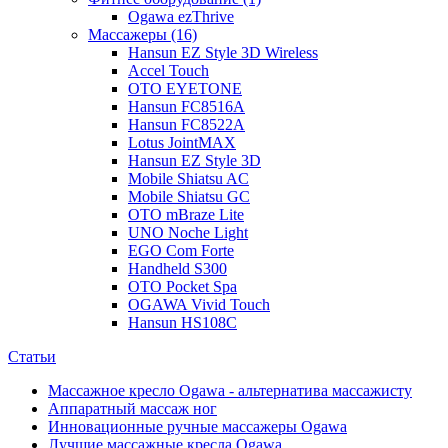
Ogawa ezThrive
Массажеры (16)
Hansun EZ Style 3D Wireless
Accel Touch
OTO EYETONE
Hansun FC8516A
Hansun FC8522A
Lotus JointMAX
Hansun EZ Style 3D
Mobile Shiatsu AC
Mobile Shiatsu GC
OTO mBraze Lite
UNO Noche Light
EGO Com Forte
Handheld S300
OTO Pocket Spa
OGAWA Vivid Touch
Hansun HS108C
Статьи
Массажное кресло Ogawa - альтернатива массажисту
Аппаратный массаж ног
Инновационные ручные массажеры Ogawa
Лучшие массажные кресла Ogawa