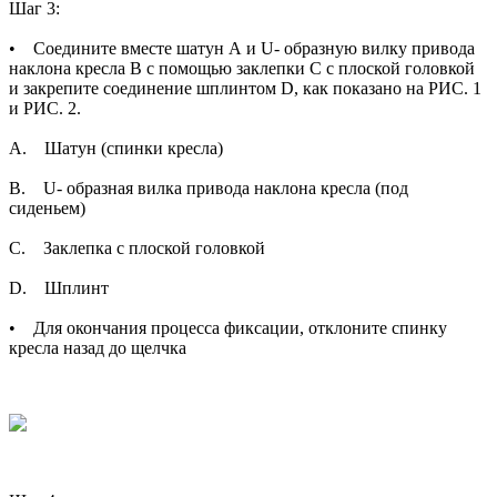
Шаг 3:
• Соедините вместе шатун А и U- образную вилку привода
наклона кресла В с помощью заклепки С с плоской головкой
и закрепите соединение шплинтом D, как показано на РИС. 1
и РИС. 2.
A. Шатун (спинки кресла)
B. U- образная вилка привода наклона кресла (под
сиденьем)
C. Заклепка с плоской головкой
D. Шплинт
• Для окончания процесса фиксации, отклоните спинку
кресла назад до щелчка