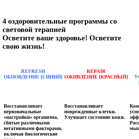
4 оздоровительные программы со
световой терапией
Осветите ваше здоровье! Осветите
свою жизнь!
REFRESH
REPAIR
ОБНОВЛЕНИЕ
[СИНИЙ]
ОЖИВЛЕНИЕ
[КРАСНЫЙ]
У
Восстанавливает
Восстанавливает
Ком
первоначальные
поврежденные клетки.
усп
«настройки» организма,
Улучшает состояние кожи.
эфф
сбитые различными
Рас
негативными факторами,
мыш
включая биологические