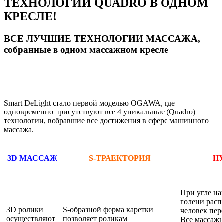
ТЕХНОЛОГИИ QUADRO В ОДНОМ
КРЕСЛЕ!
ВСЕ ЛУЧШИЕ ТЕХНОЛОГИИ МАССАЖА,
собранные в одном массажном кресле
Smart DeLight стало первой моделью OGAWA, где
одновременно присутствуют все 4 уникальные (Quadro)
технологии, вобравшие все достижения в сфере машинного
массажа.
3D МАССАЖ
S-ТРАЕКТОРИЯ
Н
При угле нак
голени расп
3D ролики
S-образной форма каретки
человек пер
осуществляют
позволяет роликам
Все массаж