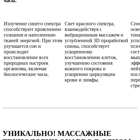
часы.
Излучение синего спектра
Свет красного спектра,
Спо
способствуют прояснению
взаимодействуя с
осв
сознания и наполнению
вибрационным массажем и
тон
тканей энергией. При этом
углубленной 3D проработкой
успо
улучшается сон и
спины, способствует
пси
происходит
ускоренному
сост
восстановление всех
восстановлению клеток,
мыш
природных настроек
улучшению состояния
эфф
организма, включая
кожного покрова и
ней
биологические часы.
ускорению циркуляции
пос
крови и лимфы.
пер
стре
УНИКАЛЬНО! МАССАЖНЫЕ