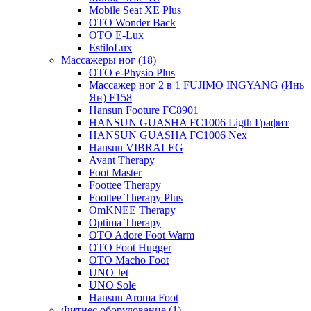
Mobile Seat XE Plus
OTO Wonder Back
OTO E-Lux
EstiloLux
Массажеры ног (18)
OTO e-Physio Plus
Массажер ног 2 в 1 FUJIMO INGYANG (Инь
Ян) F158
Hansun Footure FC8901
HANSUN GUASHA FC1006 Ligth Графит
HANSUN GUASHA FC1006 Nex
Hansun VIBRALEG
Avant Therapy
Foot Master
Foottee Therapy
Foottee Therapy Plus
OmKNEE Therapy
Optima Therapy
OTO Adore Foot Warm
OTO Foot Hugger
OTO Macho Foot
UNO Jet
UNO Sole
Hansun Aroma Foot
Фитнес оборудование (1)