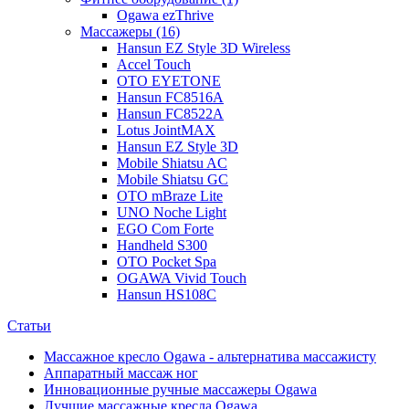
Ogawa ezThrive
Массажеры (16)
Hansun EZ Style 3D Wireless
Accel Touch
OTO EYETONE
Hansun FC8516A
Hansun FC8522A
Lotus JointMAX
Hansun EZ Style 3D
Mobile Shiatsu AC
Mobile Shiatsu GC
OTO mBraze Lite
UNO Noche Light
EGO Com Forte
Handheld S300
OTO Pocket Spa
OGAWA Vivid Touch
Hansun HS108C
Статьи
Массажное кресло Ogawa - альтернатива массажисту
Аппаратный массаж ног
Инновационные ручные массажеры Ogawa
Лучшие массажные кресла Ogawa