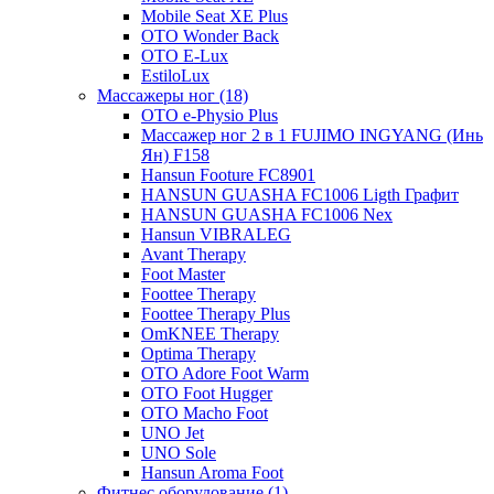
Mobile Seat XE Plus
OTO Wonder Back
OTO E-Lux
EstiloLux
Массажеры ног (18)
OTO e-Physio Plus
Массажер ног 2 в 1 FUJIMO INGYANG (Инь
Ян) F158
Hansun Footure FC8901
HANSUN GUASHA FC1006 Ligth Графит
HANSUN GUASHA FC1006 Nex
Hansun VIBRALEG
Avant Therapy
Foot Master
Foottee Therapy
Foottee Therapy Plus
OmKNEE Therapy
Optima Therapy
OTO Adore Foot Warm
OTO Foot Hugger
OTO Macho Foot
UNO Jet
UNO Sole
Hansun Aroma Foot
Фитнес оборудование (1)