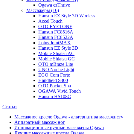
Ogawa ezThrive
Массажеры (16)
Hansun EZ Style 3D Wireless
Accel Touch
OTO EYETONE
Hansun FC8516A
Hansun FC8522A
Lotus JointMAX
Hansun EZ Style 3D
Mobile Shiatsu AC
Mobile Shiatsu GC
OTO mBraze Lite
UNO Noche Light
EGO Com Forte
Handheld S300
OTO Pocket Spa
OGAWA Vivid Touch
Hansun HS108C
Статьи
Массажное кресло Ogawa - альтернатива массажисту
Аппаратный массаж ног
Инновационные ручные массажеры Ogawa
Лучшие массажные кресла Ogawa