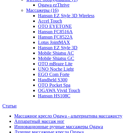
Ogawa ezThrive
Массажеры (16)
Hansun EZ Style 3D Wireless
Accel Touch
OTO EYETONE
Hansun FC8516A
Hansun FC8522A
Lotus JointMAX
Hansun EZ Style 3D
Mobile Shiatsu AC
Mobile Shiatsu GC
OTO mBraze Lite
UNO Noche Light
EGO Com Forte
Handheld S300
OTO Pocket Spa
OGAWA Vivid Touch
Hansun HS108C
Статьи
Массажное кресло Ogawa - альтернатива массажисту
Аппаратный массаж ног
Инновационные ручные массажеры Ogawa
Лучшие массажные кресла Ogawa