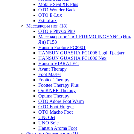
Mobile Seat XE Plus
OTO Wonder Back
OTO E-Lux
EstiloLux
Массажеры ног (18)
OTO e-Physio Plus
Массажер ног 2 в 1 FUJIMO INGYANG (Инь
Ян) F158
Hansun Footure FC8901
HANSUN GUASHA FC1006 Ligth Графит
HANSUN GUASHA FC1006 Nex
Hansun VIBRALEG
Avant Therapy
Foot Master
Foottee Therapy
Foottee Therapy Plus
OmKNEE Therapy
Optima Therapy
OTO Adore Foot Warm
OTO Foot Hugger
OTO Macho Foot
UNO Jet
UNO Sole
Hansun Aroma Foot
Фитнес оборудование (1)