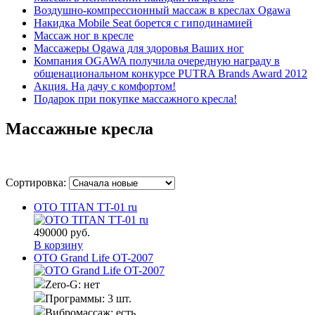
Воздушно-компрессионный массаж в креслах Ogawa
Накидка Mobile Seat борется с гиподинамией
Массаж ног в кресле
Массажеры Ogawa для здоровья Ваших ног
Компания OGAWA получила очередную награду в
общенациональном конкурсе PUTRA Brands Award 2012
Акция. На дачу с комфортом!
Подарок при покупке массажного кресла!
Массажные кресла
Сортировка:
OTO TITAN TT-01 ru
490000
руб.
В корзину
OTO Grand Life OT-2007
Zero-G:
нет
Программы:
3 шт.
Вибромассаж:
есть