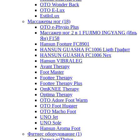
OTO Wonder Back
OTO E-Lux
EstiloLux
Массажеры ног (18)
OTO e-Physio Plus
Массажер ног 2 в 1 FUJIMO INGYANG (Инь
Ян) F158
Hansun Footure FC8901
HANSUN GUASHA FC1006 Ligth Графит
HANSUN GUASHA FC1006 Nex
Hansun VIBRALEG
Avant Therapy
Foot Master
Foottee Therapy
Foottee Therapy Plus
OmKNEE Therapy
Optima Therapy
OTO Adore Foot Warm
OTO Foot Hugger
OTO Macho Foot
UNO Jet
UNO Sole
Hansun Aroma Foot
Фитнес оборудование (1)
Ogawa ezThrive