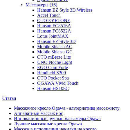
Массажеры (16)
Hansun EZ Style 3D Wireless
Accel Touch
OTO EYETONE
Hansun FC8516A
Hansun FC8522A
Lotus JointMAX
Hansun EZ Style 3D
Mobile Shiatsu AC
Mobile Shiatsu GC
OTO mBraze Lite
UNO Noche Light
EGO Com Forte
Handheld S300
OTO Pocket Spa
OGAWA Vivid Touch
Hansun HS108C
Статьи
Массажное кресло Ogawa - альтернатива массажисту
Аппаратный массаж ног
Инновационные ручные массажеры Ogawa
Лучшие массажные кресла Ogawa
Массаж в исполнении накидки на кресло