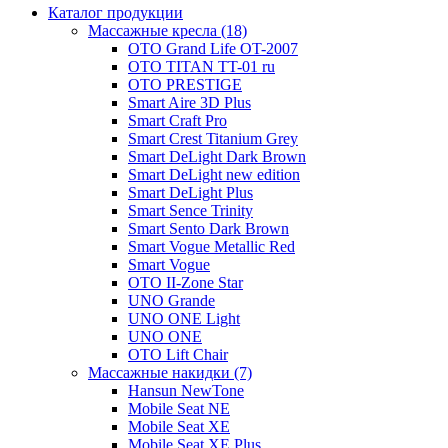
Каталог продукции
Массажные кресла (18)
OTO Grand Life OT-2007
OTO TITAN TT-01 ru
OTO PRESTIGE
Smart Aire 3D Plus
Smart Craft Pro
Smart Crest Titanium Grey
Smart DeLight Dark Brown
Smart DeLight new edition
Smart DeLight Plus
Smart Sence Trinity
Smart Sento Dark Brown
Smart Vogue Metallic Red
Smart Vogue
OTO II-Zone Star
UNO Grande
UNO ONE Light
UNO ONE
OTO Lift Chair
Массажные накидки (7)
Hansun NewTone
Mobile Seat NE
Mobile Seat XE
Mobile Seat XE Plus